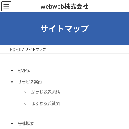
コ
ナ
webweb株式会社
ン
ビ
テ
ゲ
ン
ー
ツ
シ
サイトマップ
へ
ョ
ス
ン
キ
に
ッ
移
HOME
サイトマップ
プ
動
HOME
サービス案内
サービスの流れ
よくあるご質問
会社概要